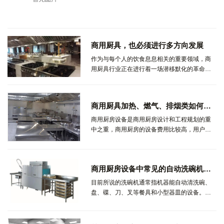
本、和财基金及上市公司银都餐饮设备公司。
此次融资后，集餐厨将进一步优化供应链，升
级和迭代团队，发展自有品牌，拓展全国市
场。...
商用厨具，也必须进行多方向发展
作为与每个人的饮食息息相关的重要领域，商
用厨具行业正在进行着一场潜移默化的革命。
随着大众生活水平的不断提高，对餐饮的要求
也不断呈现多样化需求，这就导致餐厅、酒店
里最重要的基础设施...
商用厨具加热、燃气、排烟类如何保养最佳？
商用厨房设备是商用厨房设计和工程规划的重
中之重，商用厨房的设备费用比较高，用户肯
定希望能够更长时间使用，那么厨房设备的维
修保养就很重要了！科学的维修保养不仅能够
保持最佳状态，也能够延长使用周期。...
商用厨房设备中常见的自动洗碗机种类
目前所说的洗碗机通常指机器能自动清洗碗、
盘、碟、刀、叉等餐具和小型器皿的设备。洗
碗机通常有民用和商用两大类。由于应用场所
不同，二者区别较大，主要表现在洗涤对象和
能力上。在商用洗碗机领域，随着被清洗器具