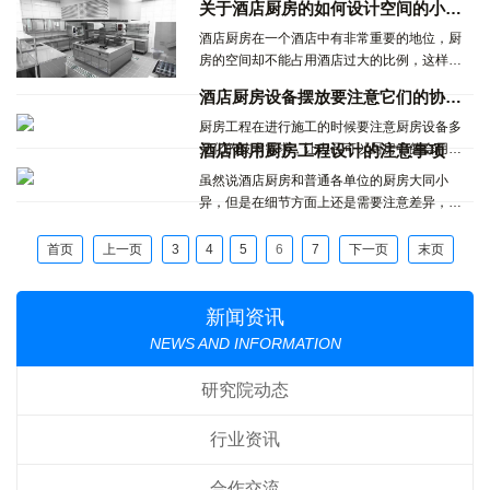
关于酒店厨房的如何设计空间的小知识
数量与型式的增加...
酒店厨房在一个酒店中有非常重要的地位，厨
房的空间却不能占用酒店过大的比例，这样才
能增加酒店的用餐区，提高酒店的营业。因
酒店厨房设备摆放要注意它们的协调性
此，如何高效的利用酒店的厨房空间，让它们
竟可能发挥工作效率，支持前端餐厅的服务这
厨房工程在进行施工的时候要注意厨房设备多
就是一个非常专业的问题。...
元化的技术需求，让自己可以厨房中的会用更
酒店商用厨房工程设计的注意事项
加的方便让厨房更加整洁。...
虽然说酒店厨房和普通各单位的厨房大同小
异，但是在细节方面上还是需要注意差异，做
到具体问题具体分析，要根据客户的具体情况
来进行厨房设计....
首页
上一页
3
4
5
6
7
下一页
末页
新闻资讯
NEWS AND INFORMATION
研究院动态
行业资讯
合作交流